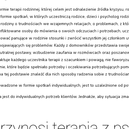
mie terapii rodzinnej, której celem jest odnalezienie źródła kryzysu,
ormie spotkań, w których uczestniczą rodzice, dzieci i psycholog rodz
odziny o trudnościach we wzajemnych relacjach, o problemach, z któ
fliktowane osoby do mówienia o swoich odczuciach i potrzebach, ucz
ować panujące w rodzinie stosunki i zwrócić wszystkim jej członkom u
 pojawiających się problemów. Każdy z domowników przedstawia swoje 
utralnej postawy, wzbudzenie zaufania w rozmówcach oraz poszanowa
aktuje każdego uczestnika terapii z szacunkiem i powagą, nie faworyzu
nie, które będzie spełniało potrzeby i oczekiwania potrzebujących po
 tej podstawie znaleźć dla nich sposoby radzenia sobie z trudnościam
wadzone w formie spotkań indywidualnych, jest to uzależnione od pot
 jest do indywidualnych potrzeb klientów. Jednakże, aby sytuacja zmag
przynosi terapia z 