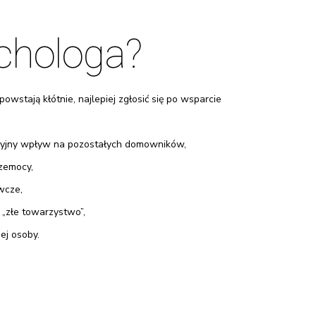
chologa?
wstają kłótnie, najlepiej zgłosić się po wsparcie
ukcyjny wpływ na pozostałych domowników,
rzemocy,
wcze,
„złe towarzystwo”,
ej osoby.