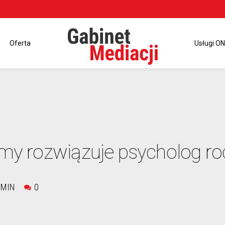
Oferta
Usługi ON
emy rozwiązuje psycholog ro
DMIN
0