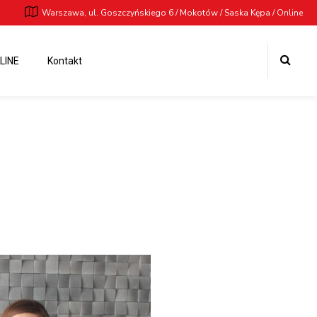
Warszawa, ul. Goszczyńskiego 6 / Mokotów / Saska Kępa / Online
LINE
Kontakt