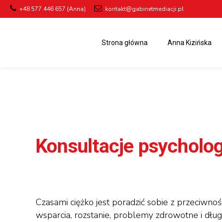
+48 577 446 657 (Anna)
kontakt@gabinetmediacji.pl
Strona główna
Anna Kizińska
Konsultacje psycholo
Czasami ciężko jest poradzić sobie z przeciwnoś
wsparcia, rozstanie, problemy zdrowotne i dług